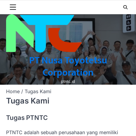
Skip
to
content
PT Nusa Toyotetsu
Corporation
ptntc.id
Home
Tugas Kami
Tugas Kami
Tugas PTNTC
PTNTC adalah sebuah perusahaan yang memiliki