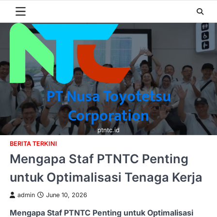
Skip
to
content
PT Nusa Toyotetsu
Corporation
ptntc.id
BERITA TERKINI
Mengapa Staf PTNTC Penting
untuk Optimalisasi Tenaga Kerja
admin
June 10, 2026
Mengapa Staf PTNTC Penting untuk Optimalisasi