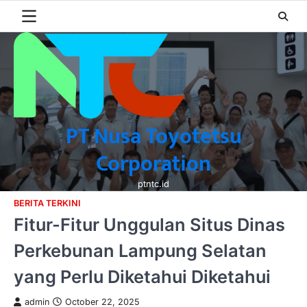
Skip
to
content
PT Nusa Toyotetsu
Corporation
ptntc.id
BERITA TERKINI
Fitur-Fitur Unggulan Situs Dinas
Perkebunan Lampung Selatan
yang Perlu Diketahui Diketahui
admin
October 22, 2025