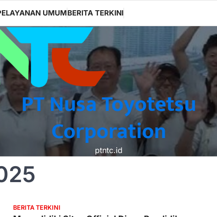
PELAYANAN UMUM
BERITA TERKINI
PT Nusa Toyotetsu
Corporation
ptntc.id
2025
BERITA TERKINI