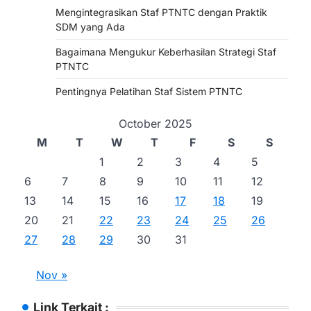
Mengintegrasikan Staf PTNTC dengan Praktik
SDM yang Ada
Bagaimana Mengukur Keberhasilan Strategi Staf
PTNTC
Pentingnya Pelatihan Staf Sistem PTNTC
October 2025
M
T
W
T
F
S
S
1
2
3
4
5
6
7
8
9
10
11
12
13
14
15
16
17
18
19
20
21
22
23
24
25
26
27
28
29
30
31
Nov »
Link Terkait :