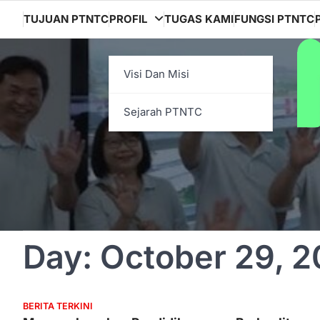
Skip
TUJUAN PTNTC
PROFIL
TUGAS KAMI
FUNGSI PTNTC
to
content
Visi Dan Misi
Sejarah PTNTC
Day:
October 29, 
BERITA TERKINI