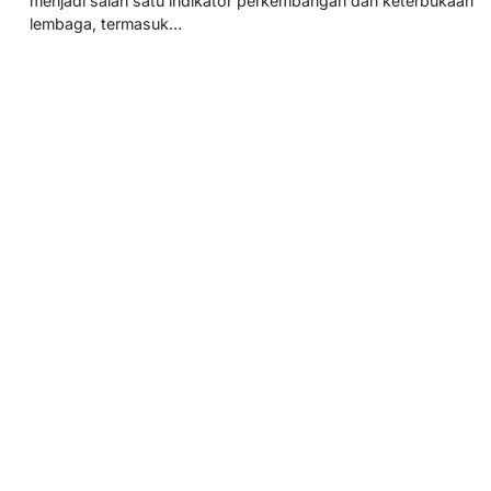
menjadi salah satu indikator perkembangan dan keterbukaan
lembaga, termasuk…