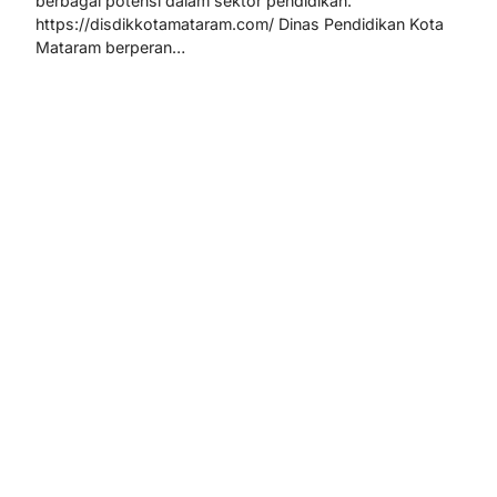
berbagai potensi dalam sektor pendidikan.
https://disdikkotamataram.com/ Dinas Pendidikan Kota
Mataram berperan…