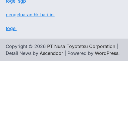
togel sgp
pengeluaran hk hari ini
togel
Copyright © 2026
PT Nusa Toyotetsu Corporation
|
Detail News by
Ascendoor
| Powered by
WordPress
.