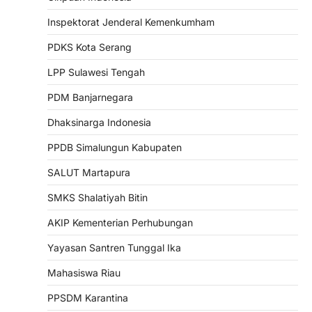
Inspektorat Jenderal Kemenkumham
PDKS Kota Serang
LPP Sulawesi Tengah
PDM Banjarnegara
Dhaksinarga Indonesia
PPDB Simalungun Kabupaten
SALUT Martapura
SMKS Shalatiyah Bitin
AKIP Kementerian Perhubungan
Yayasan Santren Tunggal Ika
Mahasiswa Riau
PPSDM Karantina