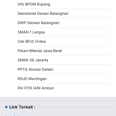
Info BPOM Kupang
Sekretariat Dewan Batanghari
DWP Setwan Batanghari
SMAN 1 Langsa
Cek BPJS Online
Petani Milenial Jawa Barat
SMKN 36 Jakarta
PPTQ Ahmad Dahlan
RSUD Mantingan
PAI FITK IAIN Ambon
Link Terkait :