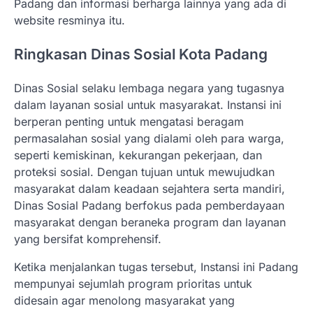
Padang dan informasi berharga lainnya yang ada di
website resminya itu.
Ringkasan Dinas Sosial Kota Padang
Dinas Sosial selaku lembaga negara yang tugasnya
dalam layanan sosial untuk masyarakat. Instansi ini
berperan penting untuk mengatasi beragam
permasalahan sosial yang dialami oleh para warga,
seperti kemiskinan, kekurangan pekerjaan, dan
proteksi sosial. Dengan tujuan untuk mewujudkan
masyarakat dalam keadaan sejahtera serta mandiri,
Dinas Sosial Padang berfokus pada pemberdayaan
masyarakat dengan beraneka program dan layanan
yang bersifat komprehensif.
Ketika menjalankan tugas tersebut, Instansi ini Padang
mempunyai sejumlah program prioritas untuk
didesain agar menolong masyarakat yang