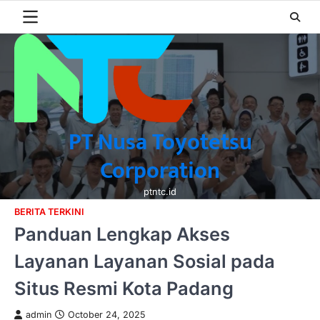
Skip
to
content
PT Nusa Toyotetsu
Corporation
ptntc.id
BERITA TERKINI
Panduan Lengkap Akses
Layanan Layanan Sosial pada
Situs Resmi Kota Padang
admin
October 24, 2025