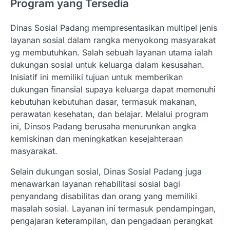
Program yang Tersedia
Dinas Sosial Padang mempresentasikan multipel jenis
layanan sosial dalam rangka menyokong masyarakat
yg membutuhkan. Salah sebuah layanan utama ialah
dukungan sosial untuk keluarga dalam kesusahan.
Inisiatif ini memiliki tujuan untuk memberikan
dukungan finansial supaya keluarga dapat memenuhi
kebutuhan kebutuhan dasar, termasuk makanan,
perawatan kesehatan, dan belajar. Melalui program
ini, Dinsos Padang berusaha menurunkan angka
kemiskinan dan meningkatkan kesejahteraan
masyarakat.
Selain dukungan sosial, Dinas Sosial Padang juga
menawarkan layanan rehabilitasi sosial bagi
penyandang disabilitas dan orang yang memiliki
masalah sosial. Layanan ini termasuk pendampingan,
pengajaran keterampilan, dan pengadaan perangkat