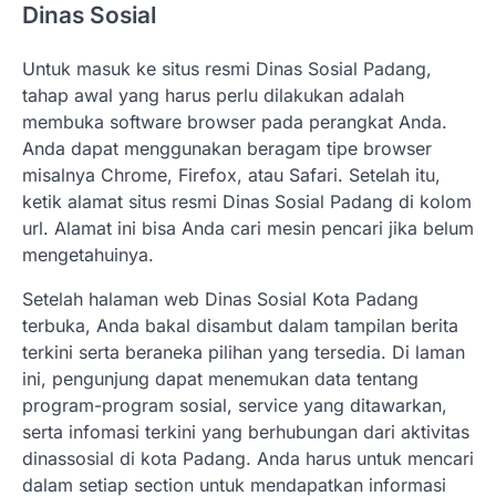
Dinas Sosial
Untuk masuk ke situs resmi Dinas Sosial Padang,
tahap awal yang harus perlu dilakukan adalah
membuka software browser pada perangkat Anda.
Anda dapat menggunakan beragam tipe browser
misalnya Chrome, Firefox, atau Safari. Setelah itu,
ketik alamat situs resmi Dinas Sosial Padang di kolom
url. Alamat ini bisa Anda cari mesin pencari jika belum
mengetahuinya.
Setelah halaman web Dinas Sosial Kota Padang
terbuka, Anda bakal disambut dalam tampilan berita
terkini serta beraneka pilihan yang tersedia. Di laman
ini, pengunjung dapat menemukan data tentang
program-program sosial, service yang ditawarkan,
serta infomasi terkini yang berhubungan dari aktivitas
dinassosial di kota Padang. Anda harus untuk mencari
dalam setiap section untuk mendapatkan informasi