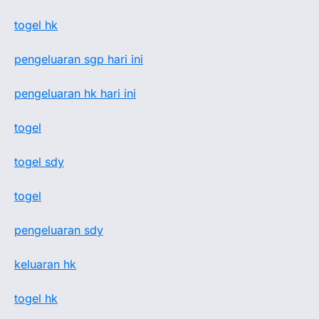
togel hk
pengeluaran sgp hari ini
pengeluaran hk hari ini
togel
togel sdy
togel
pengeluaran sdy
keluaran hk
togel hk