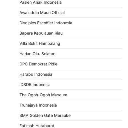
Pasien Anak Indonesia
Awaluddin Muuri Official
Disciples Escoffier Indonesia
Bapera Kepulauan Riau
Villa Bukit Hambalang
Harian Oku Selatan
DPC Demokrat Pidie
Harabu Indonesia
IDSDB Indonesia
The Ogoh-Ogoh Museum
Trunajaya Indonesia
SMA Golden Gate Merauke
Fatimah Hutabarat