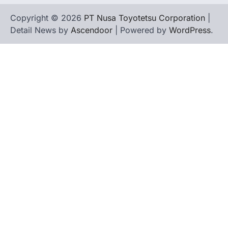
Copyright © 2026
PT Nusa Toyotetsu Corporation
|
Detail News by
Ascendoor
| Powered by
WordPress
.