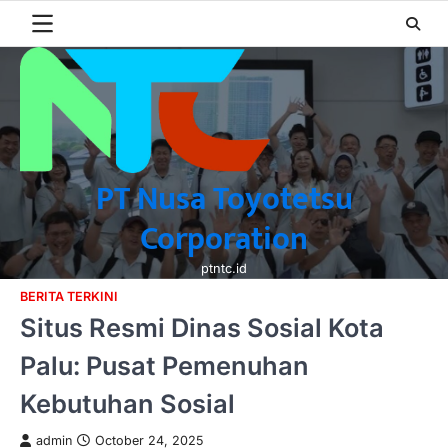
Skip
to
content
PT Nusa Toyotetsu
Corporation
ptntc.id
BERITA TERKINI
Situs Resmi Dinas Sosial Kota
Palu: Pusat Pemenuhan
Kebutuhan Sosial
admin
October 24, 2025