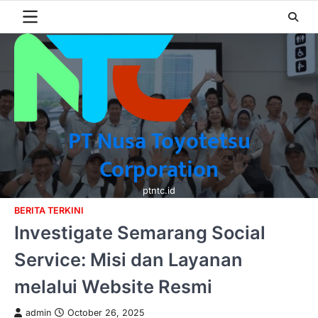
Skip
to
content
PT Nusa Toyotetsu
Corporation
ptntc.id
BERITA TERKINI
Investigate Semarang Social
Service: Misi dan Layanan
melalui Website Resmi
admin
October 26, 2025