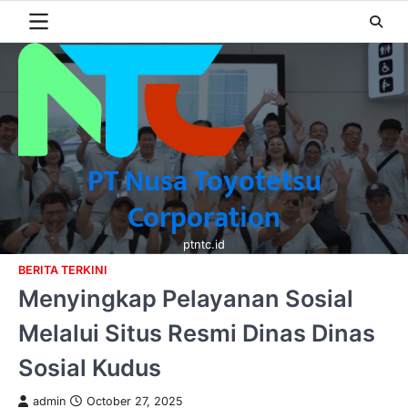
Skip
to
content
PT Nusa Toyotetsu
Corporation
ptntc.id
BERITA TERKINI
Menyingkap Pelayanan Sosial
Melalui Situs Resmi Dinas Dinas
Sosial Kudus
admin
October 27, 2025