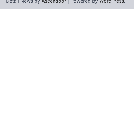
Detail News by
Ascendoor
| Powered by
WordPress
.