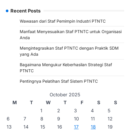
Recent Posts
Wawasan dari Staf Pemimpin Industri PTNTC
Manfaat Menyesuaikan Staf PTNTC untuk Organisasi
Anda
Mengintegrasikan Staf PTNTC dengan Praktik SDM
yang Ada
Bagaimana Mengukur Keberhasilan Strategi Staf
PTNTC
Pentingnya Pelatihan Staf Sistem PTNTC
October 2025
M
T
W
T
F
S
S
1
2
3
4
5
6
7
8
9
10
11
12
13
14
15
16
17
18
19