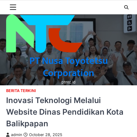
Skip
to
content
PT Nusa Toyotetsu
Corporation
ptntc.id
BERITA TERKINI
Inovasi Teknologi Melalui
Website Dinas Pendidikan Kota
Balikpapan
admin
October 28, 2025