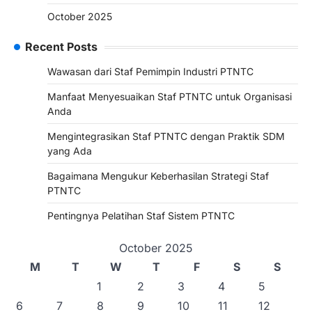
October 2025
Recent Posts
Wawasan dari Staf Pemimpin Industri PTNTC
Manfaat Menyesuaikan Staf PTNTC untuk Organisasi
Anda
Mengintegrasikan Staf PTNTC dengan Praktik SDM
yang Ada
Bagaimana Mengukur Keberhasilan Strategi Staf
PTNTC
Pentingnya Pelatihan Staf Sistem PTNTC
October 2025
M
T
W
T
F
S
S
1
2
3
4
5
6
7
8
9
10
11
12