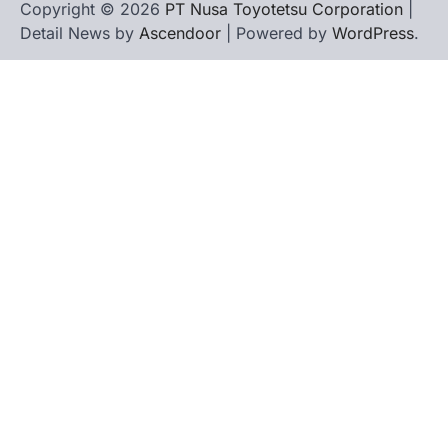
Copyright © 2026
PT Nusa Toyotetsu Corporation
|
Detail News by
Ascendoor
| Powered by
WordPress
.