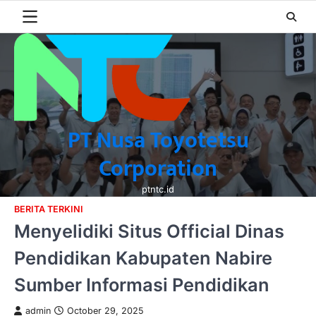
Skip
to
content
PT Nusa Toyotetsu
Corporation
ptntc.id
BERITA TERKINI
Menyelidiki Situs Official Dinas
Pendidikan Kabupaten Nabire
Sumber Informasi Pendidikan
admin
October 29, 2025